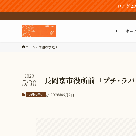
ロングヒ
ホー
ホーム
今週の予定
2023
長岡京市役所前『プチ･ラパン』
5/30
今週の予定
2026年6月2日