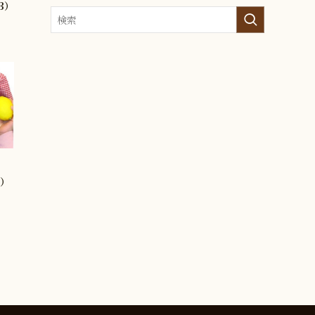
3）
8）