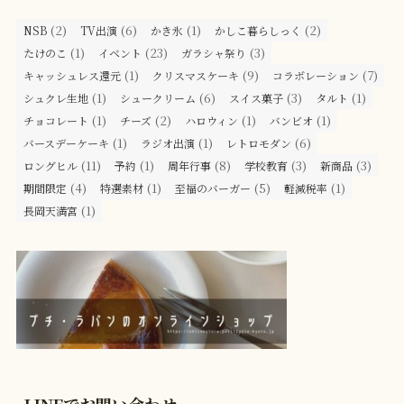
(2)
(6)
(1)
(2)
NSB
TV出演
かき氷
かしこ暮らしっく
(1)
(23)
(3)
たけのこ
イベント
ガラシャ祭り
(1)
(9)
(7)
キャッシュレス還元
クリスマスケーキ
コラボレーション
(1)
(6)
(3)
(1)
シュクレ生地
シュークリーム
スイス菓子
タルト
(1)
(2)
(1)
(1)
チョコレート
チーズ
ハロウィン
バンビオ
(1)
(1)
(6)
バースデーケーキ
ラジオ出演
レトロモダン
(11)
(1)
(8)
(3)
(3)
ロングヒル
予約
周年行事
学校教育
新商品
(4)
(1)
(5)
(1)
期間限定
特選素材
至福のバーガー
軽減税率
(1)
長岡天満宮
LINEでお問い合わせ