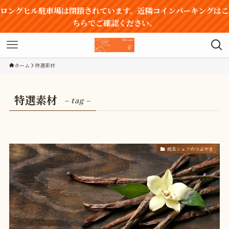
ロングヒル駐車場は閉鎖されています。近隣コインパーキングはこ
ちらでご確認ください。
ホーム
特選素材
特選素材
– tag –
成生シェフのつぶやき