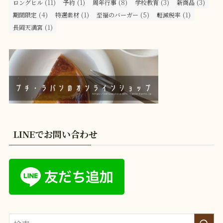
(11)
(1)
(8)
(3)
(3)
ロングヒル
予約
周年行事
学校教育
新商品
(4)
(1)
(5)
(1)
期間限定
特選素材
至福のバーガー
軽減税率
(1)
長岡天満宮
LINEでお問い合わせ