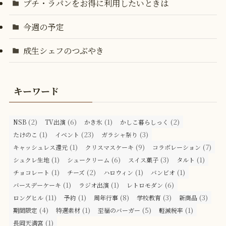
プチ・ラパンをお得に利用したいときは
今週の予定
成生シェフのつぶやき
キーワード
(2)
(6)
(1)
(2)
NSB
TV出演
かき氷
かしこ暮らしっく
(1)
(23)
(3)
たけのこ
イベント
ガラシャ祭り
(1)
(9)
(7)
キャッシュレス還元
クリスマスケーキ
コラボレーション
(1)
(6)
(3)
(1)
シュクレ生地
シュークリーム
スイス菓子
タルト
(1)
(2)
(1)
(1)
チョコレート
チーズ
ハロウィン
バンビオ
(1)
(1)
(6)
バースデーケーキ
ラジオ出演
レトロモダン
(11)
(1)
(8)
(3)
(3)
ロングヒル
予約
周年行事
学校教育
新商品
(4)
(1)
(5)
(1)
期間限定
特選素材
至福のバーガー
軽減税率
(1)
長岡天満宮