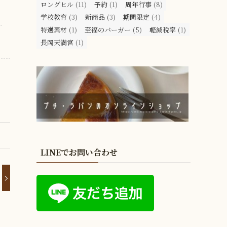
ロングヒル
(11)
予約
(1)
周年行事
(8)
学校教育
(3)
新商品
(3)
期間限定
(4)
特選素材
(1)
至福のバーガー
(5)
軽減税率
(1)
長岡天満宮
(1)
LINEでお問い合わせ