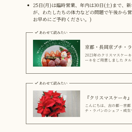
25日(月)は臨時営業、年内は30日(土)まで、
が、わたしたちの体力などの問題で午後から営
お早めにご予約ください。)
あわせて読みたい
京都・長岡京プチ・ラ
2023年のクリスマスケー
ーキをご用意しました タルト
あわせて読みたい
『クリスマスケーキ
こんにちは、古の都―京都
チ・ラパンのシェフ・成生で