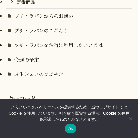
定番商品
プチ・ラパンからのお願い
プチ・ラパンのこだわり
プチ・ラパンをお得に利用したいときは
今週の予定
成生シェフのつぶやき
キーワード
よりよいエクスペリエンスを提供するため、当ウェブサイトでは
Cookie を使用しています。引き続き閲覧する場合、Cookie の使用
(2)
(6)
(1)
(2)
NSB
TV出演
かき氷
かしこ暮らしっく
を承諾したものとみなされます。
(1)
(23)
(3)
たけのこ
イベント
ガラシャ祭り
OK
(1)
(9)
(7)
キャッシュレス還元
クリスマスケーキ
コラボレーション