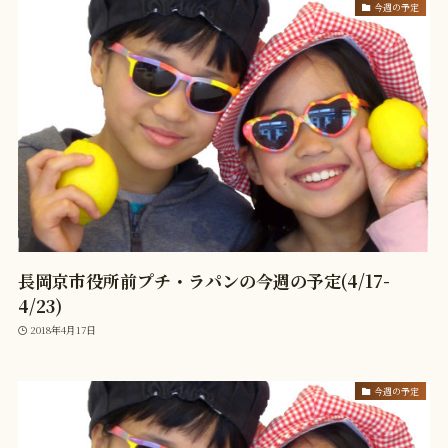
今週の予定
長岡京市役所前プチ・ラパンの今週の予定(4/17-
4/23)
2018年4月17日
今週の予定