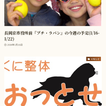
長岡京市役所前『プチ・ラパン』の今週の予定(1/16-
1/22)
2018年1月16日
お知らせ