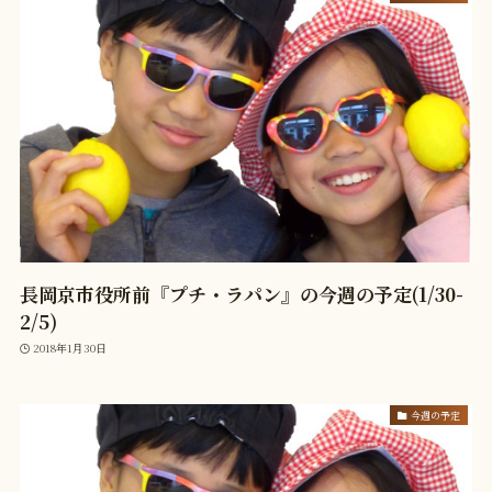
長岡京市役所前『プチ・ラパン』の今週の予定(1/30-
2/5)
2018年1月30日
今週の予定