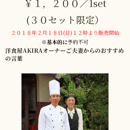
￥１，２００／1set
(３０セット限定）
２０１８年２月１８日(日)１２時より販売開始
※
基本的に
予約不可
洋食屋AKIRAオーナーご夫妻からのおすすめ
の言葉