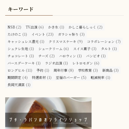
キーワード
(2)
(6)
(1)
(2)
NSB
TV出演
かき氷
かしこ暮らしっく
(1)
(23)
(3)
たけのこ
イベント
ガラシャ祭り
(1)
(9)
(7)
キャッシュレス還元
クリスマスケーキ
コラボレーション
(1)
(6)
(3)
(1)
シュクレ生地
シュークリーム
スイス菓子
タルト
(1)
(2)
(1)
(1)
チョコレート
チーズ
ハロウィン
バンビオ
(1)
(1)
(6)
バースデーケーキ
ラジオ出演
レトロモダン
(11)
(1)
(8)
(3)
(3)
ロングヒル
予約
周年行事
学校教育
新商品
(4)
(1)
(5)
(1)
期間限定
特選素材
至福のバーガー
軽減税率
(1)
長岡天満宮